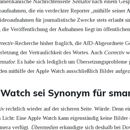
e amerikanische Nachrichtenseite
Semafor
nach einem Gesp
ufnahmen, die ein verdeckter Reporter „mithilfe seiner 
deoaufnahmen für journalistische Zwecke stets erlaubt sin
n, die Veröffentlichung der Aufnahmen liegt im öffentlichen
rectiv
-Recherche bisher fraglich, die AfD-Abgeordnete Ge
erletzung der Vertraulichkeit des Wortes. Auch
Correctiv
wu
emafor
: Es habe sich lediglich um Übersetzungsprobleme 
den mithilfe der Apple Watch ausschließlich Bilder aufgez
 Watch sei Synonym für sma
iv
rechtlich wieder auf der sicheren Seite. Würde. Denn ein
es Licht: Eine Apple Watch kann eigenständig keine Bilder
mera verfügt.
Übermedien
erkundigte sich deshalb bei Do