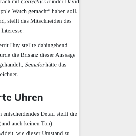
räch mit
Correctiv
-Gründer David
Apple Watch gemacht“ haben soll.
d, stellt das Mitschneiden des
 Interesse.
rrit Huy stellte dahingehend
rde die Brisanz dieser Aussage
gehandelt,
Semafor
hätte das
eichnet.
rte Uhren
 entscheidendes Detail stellt die
 (und auch keinen Ton)
wideit, wie dieser Umstand zu