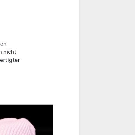
ten
m nicht
ertigter