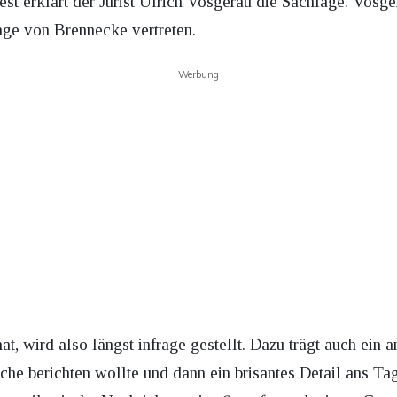
est erklärt der Jurist Ulrich Vosgerau die Sachlage. Vosg
age von Brennecke vertreten.
Werbung
at, wird also längst infrage gestellt. Dazu trägt auch ein
rche berichten wollte und dann ein brisantes Detail ans Ta