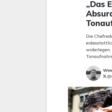
„Das E
Absur
Tonau
Die Chefred
eidesstattl
widerlegen.
Tonaufnahme
Wim
@w