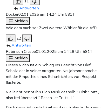
11
Antworten
Docker
02.01.2025 um 14:24 Uhr
581T
Melden
Wie dem auch sei: Zwei weitere Wähler für die AfD.
22
Antworten
Robinson Crusoe
02.01.2025 um 14:28 Uhr
581T
Melden
Dieses Video ist ein Schlag ins Gesicht von Olaf
Scholz, der in seiner arroganten Neujahrsansprache,
mit der Empathie eines Scharfrichters von Respekt
flüsterte.
Vielleicht nennt ihn Elon Musk deshalb “ Olak Shitz „,
also frei übersetzt “ Besch…er Tr…tt…l “ .
Doch diese Erbärmlichkeit wird noch übertroffen vom