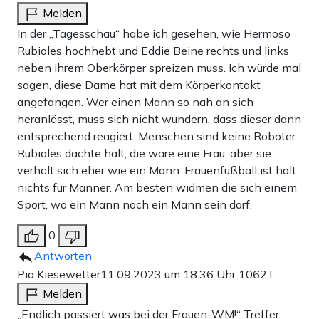
Melden
veröffentlichte. Die vereinte
Apollo News
-
In der „Tagesschau“ habe ich gesehen, wie Hermoso
Übersetzungseinheit hat sich zusammengetan und sich das
Rubiales hochhebt und Eddie Beine rechts und links
damals viel zitierte
Video
angeschaut. Es ist eine
neben ihrem Oberkörper spreizen muss. Ich würde mal
ausgelassene Partystimmung zu sehen. Hermoso filmt
sagen, diese Dame hat mit dem Körperkontakt
angefangen. Wer einen Mann so nah an sich
sich dabei, wie sie aus einer Sektflasche trinkt. Im
heranlässt, muss sich nicht wundern, dass dieser dann
Hintergrund scheint jemand über den Kuss zu sprechen –
entsprechend reagiert. Menschen sind keine Roboter.
Hermoso ruft: „Aber es hat mir nicht gefallen!“. Sie lacht
Rubiales dachte halt, die wäre eine Frau, aber sie
verhält sich eher wie ein Mann. Frauenfußball ist halt
danach in die Kamera. Dann scheint sie jemand zu fragen,
nichts für Männer. Am besten widmen die sich einem
warum sie nichts gemacht habe. Hermoso antwortet
Sport, wo ein Mann noch ein Mann sein darf.
feixend: „Was hätte ich denn tun sollen?“ Dann fragt eine
0
Männerstimme: „War’s denn mit Zunge?“. Die Fußballerin
Antworten
macht eine verneinende Geste. „Ein bisschen schon“, sagt
Pia Kiesewetter
11.09.2023 um 18:36 Uhr
1062T
der Mann – Hermoso lacht. Später sieht man die Spielerin
Melden
grinsend im Arm von Luis Rubiales in der Umkleide
„Endlich passiert was bei der Frauen-WM!“ Treffer