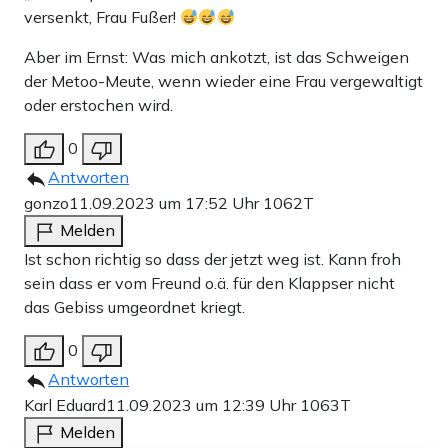
versenkt, Frau Fußer!
stehen. Rubiales verkündet feierlich, dass er die
Spielerinnen zur Feier des Tages auf eine Reise nach Ibiza
Aber im Ernst: Was mich ankotzt, ist das Schweigen
der Metoo-Meute, wenn wieder eine Frau vergewaltigt
einladen will. Als alle jubeln, ruft Rubiales: „Und dort
oder erstochen wird.
feiern wir die Hochzeit von Jenni und Luis Rubiales“.
0
Über die Körpersprache von Hermoso im Video gibt es
Antworten
geteilte Meinungen unter den
Apollo
-Autoren: Manche
gonzo
11.09.2023 um 17:52 Uhr
1062T
sind der Meinung, ihr sei der Kuss tatsächlich zu viel
Melden
gewesen, und sie habe nur aus Verlegenheit gelacht.
Ist schon richtig so dass der jetzt weg ist. Kann froh
sein dass er vom Freund o.ä. für den Klappser nicht
Andere sagen, dass das ganze Video nur Albereien in
das Gebiss umgeordnet kriegt.
einer euphorischen Siegeslaune zeigt und man überhaupt
0
nicht sehen könne, dass Hermoso irgendein Problem mit
Antworten
dem Kuss gehabt haben soll. Wie auch immer es nun
Karl Eduard
11.09.2023 um 12:39 Uhr
1063T
gewesen war, eins ist klar: Im Vergleich zum WM-Sieg
Melden