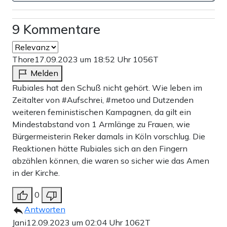
9 Kommentare
Thore
17.09.2023 um 18:52 Uhr
1056T
Melden
Rubiales hat den Schuß nicht gehört. Wie leben im
Zeitalter von #Aufschrei, #metoo und Dutzenden
weiteren feministischen Kampagnen, da gilt ein
Mindestabstand von 1 Armlänge zu Frauen, wie
Bürgermeisterin Reker damals in Köln vorschlug. Die
Reaktionen hätte Rubiales sich an den Fingern
Der Kuss war kein Skandal
abzählen können, die waren so sicher wie das Amen
in der Kirche.
Die rasante Eskalation des Kuss-Skandals befremdet.
0
Erst recht, wenn man sich das Videoaufzeichungen
Antworten
anguckt, die Hermoso noch kurz nach ihrem WM-Sieg
Jani
12.09.2023 um 02:04 Uhr
1062T