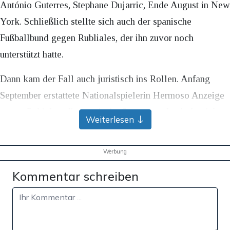
António Guterres, Stephane Dujarric, Ende August in New
York. Schließlich stellte sich auch der spanische
Fußballbund gegen Rubliales, der ihn zuvor noch
unterstützt hatte.
Dann kam der Fall auch juristisch ins Rollen. Anfang
September erstattete Nationalspielerin Hermoso Anzeige
gegen Rubiales, die spanische Staatsanwaltschaft reichte
Weiterlesen
Klage wegen sexueller Nötigung ein. Zuvor hatte die
Staatsanwaltschaft öffentlich gemacht, dass sexuelle
Werbung
Nötigung mit einer Freiheitsstrafe zwischen einem und
Kommentar schreiben
vier Jahren bestraft werden könne. Nun hat Rubiales dem
Druck offensichtlich nachgegeben.
Werbung