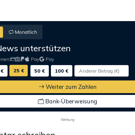
Monatlich
News unterstützen
onen:
Pay
Pay
25 €
 €
50 €
100 €
Weiter zum Zahlen
Bank-Überweisung
Werbung
tar schreiben