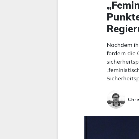
„Femin
Punkte
Regie
Nachdem ih
fordern die
sicherheits
„feministisc
Sicherheits
Chri