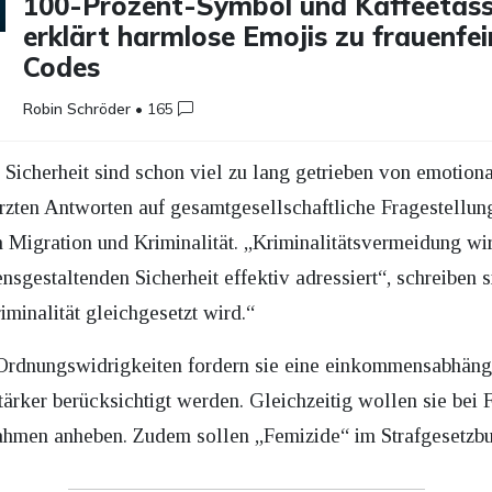
100-Prozent-Symbol und Kaffeetass
erklärt harmlose Emojis zu frauenfei
Codes
Robin Schröder
•
165
Sicherheit sind schon viel zu lang getrieben von emotional
ürzten Antworten auf gesamtgesellschaftliche Fragestellu
Migration und Kriminalität. „Kriminalitätsvermeidung w
ensgestaltenden Sicherheit effektiv adressiert“, schreiben s
iminalität gleichgesetzt wird.“
Ordnungswidrigkeiten fordern sie eine einkommensabhängig
tärker berücksichtigt werden. Gleichzeitig wollen sie bei 
frahmen anheben. Zudem sollen „Femizide“ im Strafgesetzb