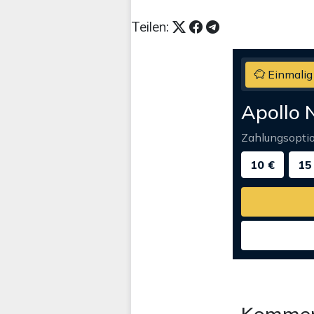
Teilen:
Einmalig
Apollo 
Zahlungsopti
10 €
15
Kommen