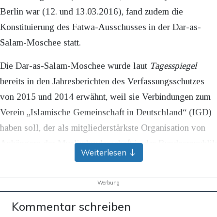
Berlin war (12. und 13.03.2016), fand zudem die
Konstituierung des Fatwa-Ausschusses in der Dar-as-
Salam-Moschee statt.
Die Dar-as-Salam-Moschee wurde laut
Tagesspiegel
bereits in den Jahresberichten des Verfassungsschutzes
von 2015 und 2014 erwähnt, weil sie Verbindungen zum
Verein „Islamische Gemeinschaft in Deutschland“ (IGD)
haben soll, der als mitgliederstärkste Organisation von
Anhängern der Muslimbruderschaft in der Bundesrepublik
Weiterlesen
bezeichnet wird.
LESEN SIE AUCH:
Werbung
Queer-Politik
Kommentar schreiben
Entwicklungsministerium umgeht