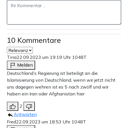
Progress-Pride-Flaggen-Verbot –
indem es die Flagge an den Zaun
hängt
Redaktion
•
148
10 Kommentare
17.000 Afghanen auf einmal: NGO
flutete Aufnahmeprogramm – IT-
System ging von Hackerangriff aus
Tina
22.09.2023 um 19:19 Uhr
1048T
Daniel Gräber
•
138
Melden
Deutschland’s Regierung ist beteiligt an die
Al Quaradaghi, mit dem sich Lamjahadi fotografieren
Islamisierung von Deutschland, wenn wir jetzt nicht
ließ, ist der Generalsekretär der „Union Muslimischer
uns dagegen wehren ist es 5 nach zwölf und wir
haben ein Iran oder Afghanistan hier
Gelehrter“ (Union of Muslim Scholars, IUMS), eine
globale Organisation, die den Muslimbrüdern nahesteht –
2
einige sagen sogar, sie sei die wichtigste Autorität der
Antworten
Fred
22.09.2023 um 18:53 Uhr
1048T
Muslimbrüderschaft. Im Jahr 2014 wurde die IUMS von