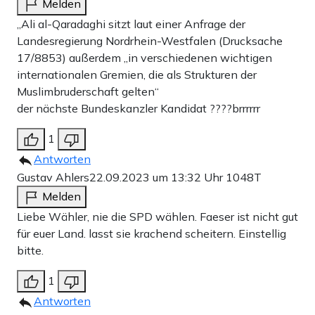
Melden
den Vereinigten Arabischen Emiraten deshalb sogar als
„Ali al-Qaradaghi sitzt laut einer Anfrage der
Terror-Organisation eingestuft.
Landesregierung Nordrhein-Westfalen (Drucksache
17/8853) außerdem „in verschiedenen wichtigen
Die IUMS wurde 2004 vom inzwischen verstorbenen
internationalen Gremien, die als Strukturen der
Sheich Yusuf al-Qaradawi, dessen Stellvertreter Al al-
Muslimbruderschaft gelten“
der nächste Bundeskanzler Kandidat ????brrrrrr
Qaradaghi gewesen seien soll, gegründet. Yusuf al-
Qaradawi war laut hessischen Verfassungsschutz „die
1
ideologische Führungspersönlichkeit der
Antworten
Gustav Ahlers
22.09.2023 um 13:32 Uhr
1048T
Muslimbruderschaft“, er legitimierte die Vernichtung der
Melden
Juden durch Selbstmordattentate auf Israel und äußerte
Liebe Wähler, nie die SPD wählen. Faeser ist nicht gut
öffentlich, dass der Holocaust gerechtfertigt war.
für euer Land. lasst sie krachend scheitern. Einstellig
bitte.
Werbung
1
Antworten