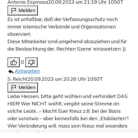
Antonio Espinosa
20.09.2023 um 21:19 Uhr
1050T
Melden
Es ist unfaßbar, daß der Verfassungsschutz noch
immer islamische Verbände und Organisationen
observiert.
Diese Mitarbeiter sind umgehend abzuziehen und für
die Beobachtung der ‚Rechten Szene‘ einzusetzen :))
0
Antworten
Ali al-Qaradaghi sitzt laut einer Anfrage der
S. Reicht
20.09.2023 um 20:26 Uhr
1050T
Landesregierung Nordrhein-Westfalen
Melden
(Drucksache 17/8853) außerdem „in verschiedenen
Liebe Hessen, bitte geht wählen und verhindert DAS
wichtigen internationalen Gremien, die als Strukturen der
HIER! Wer NICHT wählt, vergibt seine Stimme an
solche Leute…- Macht Euer Kreuz z.B. bei der Basis
Muslimbruderschaft gelten, so etwa dem European
oder sonstwo – aber keinesfalls bei den „Etablierten“!
Council for Fatwa and Research“. Laut dem Middle East
Wer Veränderung will, muss sein Kreuz mal woanders
Media Research Institute hat Ali al Qaradaghi
machen! Danke!
Dieser Artikel ist kostenlos für alle –