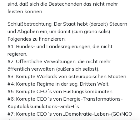
sind, daß sich die Bestechenden das nicht mehr
leisten können.
Schlußbetrachtung: Der Staat hebt (derzeit) Steuern
und Abgaben ein, um damit (cum grano salis)
Folgendes zu finanzieren:
#1: Bundes- und Landesregierungen, die nicht
regieren.
#2: Öffentliche Verwaltungen, die nicht mehr
öffentlich verwalten (außer sich selbst).
#3: Korrupte Warlords von osteuropäischen Staaten.
#4: Korrupte Regime in der sog. Dritten Welt.
#5: Korrupte CEO´s von Rüstungskombinaten.
#6: Korrupte CEO´s von Energie-Transformations-
Kapitalakkumulations-GmbH´s.
#7: Korrupte CEO´s von „Demokratie-Leben-(GO)NGO
´s“.
Dieser Artikel ist kostenlos für alle –
#8: Korrupte Apparatschiks in internationalen
dank
Freunden von Apollo News »
Organisationen (UNO, EU, WEF, etc.).