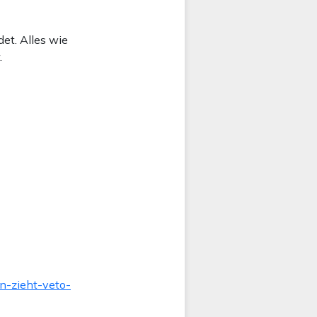
et. Alles wie
.
rn-zieht-veto-