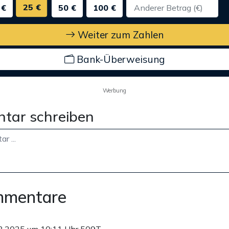
25 €
 €
50 €
100 €
Weiter zum Zahlen
Bank-Überweisung
Werbung
tar schreiben
mmentare
3.2025 um 10:11 Uhr
509T