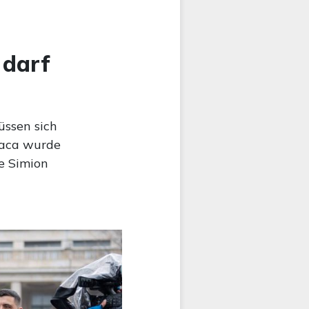
 darf
üssen sich
oaca wurde
e Simion