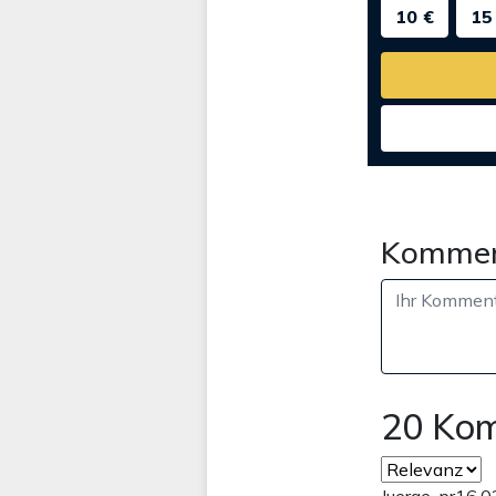
10 €
15
Kommen
20 Ko
Juerge ,pr
16.0