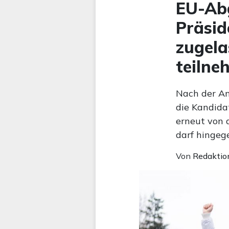
EU-Abg
Präsid
zugela
teilne
Nach der An
die Kandida
erneut von 
darf hingeg
Von
Redaktio