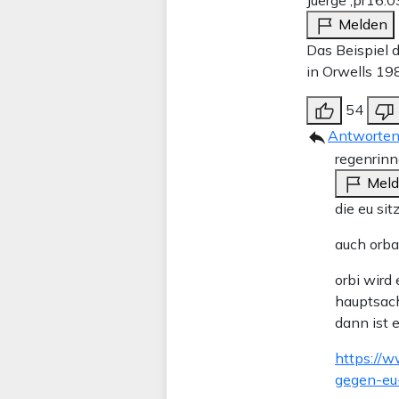
Melden
Das Beispiel 
in Orwells 198
54
Antworte
regenrinn
Mel
die eu si
auch orba
orbi wird 
hauptsach
dann ist e
https://w
gegen-eu-