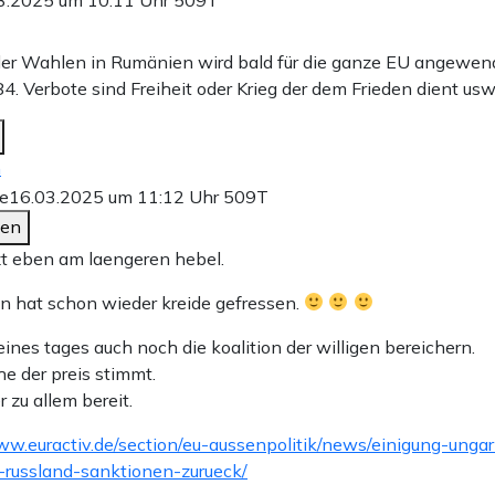
der Wahlen in Rumänien wird bald für die ganze EU angewend
4. Verbote sind Freiheit oder Krieg der dem Frieden dient usw
n
e
16.03.2025 um 11:12 Uhr
509T
den
tzt eben am laengeren hebel.
n hat schon wieder kreide gefressen.
eines tages auch noch die koalition der willigen bereichern.
e der preis stimmt.
r zu allem bereit.
ww.euractiv.de/section/eu-aussenpolitik/news/einigung-unga
russland-sanktionen-zurueck/