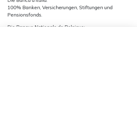
Die Banca d’Italia:
100% Banken, Versicherungen, Stiftungen und
Pensionsfonds.
Die Banque Nationale de Belgique:
Dieser Artikel ist kostenlos für alle –
50% Staat
dank
Freunden von Apollo News »
50% private Aktionäre
Die Bank of Japan:
55% Staat
45% Privatbesitz
2
Antworten
Anonymous
20.02.2025 um 19:17 Uhr
532T
Melden
Ich will auch die Lizenz zum Geldschöpfen, warum
kriegen die nur Reiche?
1