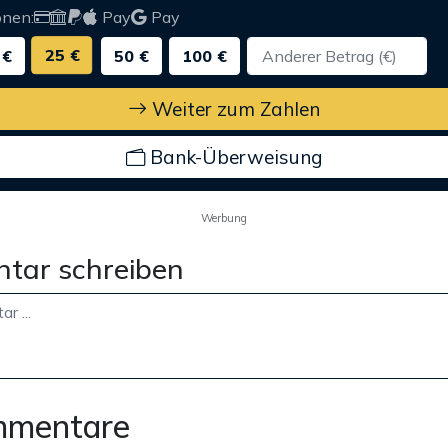
onen:
Pay
Pay
25 €
 €
50 €
100 €
Weiter zum Zahlen
Bank-Überweisung
Werbung
tar schreiben
mmentare