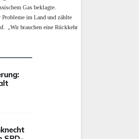
ussischem Gas beklagte.
r Probleme im Land und zählte
auf. „Wir brauchen eine Rückkehr
erung:
alt
nknecht
on SPD-