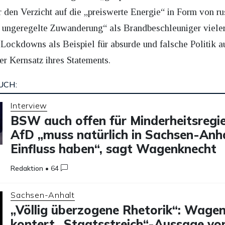
r den Verzicht auf die „preiswerte Energie“ in Form von r
e ungeregelte Zuwanderung“ als Brandbeschleuniger viele
Lockdowns als Beispiel für absurde und falsche Politik 
der Kernsatz ihres Statements.
UCH:
Interview
BSW auch offen für Minderheitsregi
AfD „muss natürlich in Sachsen-Anh
Einfluss haben“, sagt Wagenknecht
Redaktion
•
64
Sachsen-Anhalt
„Völlig überzogene Rhetorik“: Wage
kontert „Staatsstreich“-Aussage v