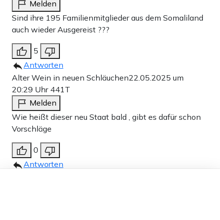
Melden
Sind ihre 195 Familienmitglieder aus dem Somaliland
auch wieder Ausgereist ???
5
Antworten
Alter Wein in neuen Schläuchen
22.05.2025 um
20:29 Uhr
441T
Melden
Wie heißt dieser neu Staat bald , gibt es dafür schon
Vorschläge
0
Antworten
Alter Wein in neuen Schläuchen
22.05.2025 um
Dieser Artikel ist kostenlos für alle –
dank
Freunden von Apollo News »
20:29 Uhr
441T
Melden
Wie heißt dieser neu Staat bald , gibt es dafür schon