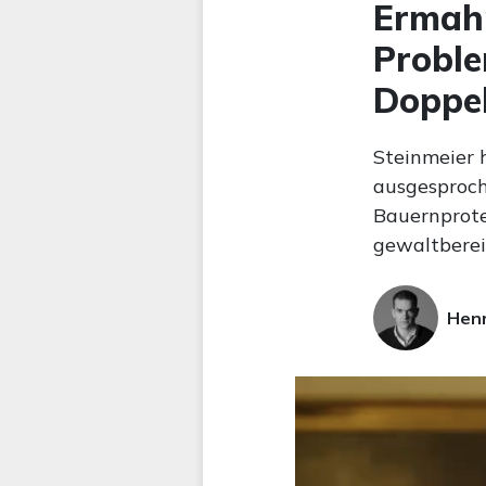
Ermahn
Proble
Doppe
Steinmeier 
ausgesproch
Bauernprote
gewaltbereit
Hen