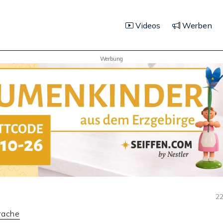
Videos
Werben
Werbung
22
rache