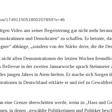
/status/1749115051800207859?s=46
igen Video aus seiner Begeisterung gar nicht mehr heraus.
Demokratinnen und Demokraten“ zu schaffen. Er betonte, da
egner“ abhänge,
„
sondern von der Stärke derer, die die De
 nicht allen Demonstrationen der letzten Wochen freundl
Bellevue in der zweiten Januarwoche sprach Steinmeier a
des jungen Jahres in Atem hielten. Er mache sich Sorgen
rationen in Deutschland erklärte er und rief zu Gewaltfrei
ihn eine Grenze überschritten werde, wenn zu „Hass und G
ionen, in denen „gewählte Politikerinnen und Politiker bes