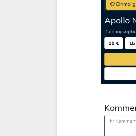
Einmalig
Apollo 
Zahlungsopti
10 €
15
Kommen