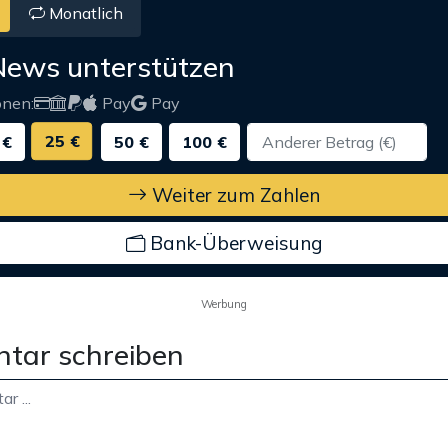
Monatlich
News unterstützen
onen:
Pay
Pay
25 €
 €
50 €
100 €
Weiter zum Zahlen
Bank-Überweisung
Werbung
tar schreiben