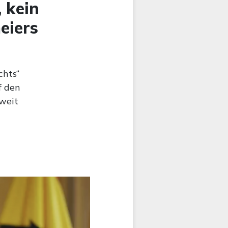
 kein
eiers
chts“
f den
weit