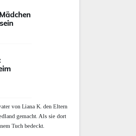
f Mädchen
sein
:
eim
ater von Liana K. den Eltern
edland gemacht. Als sie dort
einem Tuch bedeckt.