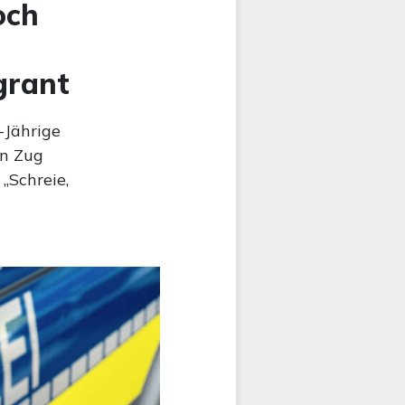
och
grant
-Jährige
en Zug
 „Schreie,