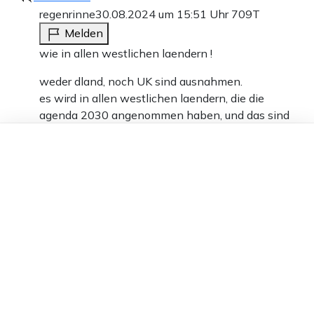
regenrinne
30.08.2024 um 15:51 Uhr
709T
Melden
wie in allen westlichen laendern !
weder dland, noch UK sind ausnahmen.
es wird in allen westlichen laendern, die die
agenda 2030 angenommen haben, und das sind
alle, ausser einigen osteuropaeischen, genauso
Dieser Artikel ist kostenlos für alle –
gehandhabt.
dank
Freunden von Apollo News »
egal ob island oder spanien.
0
Antworten
Peter Faethe
30.08.2024 um 10:16 Uhr
709T
Melden
Murmeltier-Grüße.
Mit der sog. Befreiung wurde in Rheinberg (zwischen
Kleve und Duisburg) ein britisches Kriegsgefangenen-