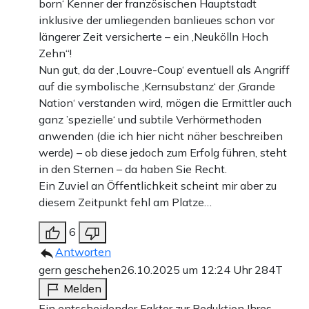
born‘ Kenner der französischen Hauptstadt
inklusive der umliegenden banlieues schon vor
längerer Zeit versicherte – ein ‚Neukölln Hoch
Zehn“!
Nun gut, da der ‚Louvre-Coup‘ eventuell als Angriff
auf die symbolische ‚Kernsubstanz‘ der ‚Grande
Nation‘ verstanden wird, mögen die Ermittler auch
ganz ’spezielle‘ und subtile Verhörmethoden
anwenden (die ich hier nicht näher beschreiben
werde) – ob diese jedoch zum Erfolg führen, steht
in den Sternen – da haben Sie Recht.
Ein Zuviel an Öffentlichkeit scheint mir aber zu
diesem Zeitpunkt fehl am Platze…
6
Antworten
gern geschehen
26.10.2025 um 12:24 Uhr
284T
Melden
Ein entscheidender Faktor zur Reduktion Ihres