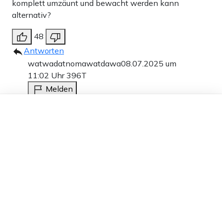
komplett umzäunt und bewacht werden kann
alternativ?
48
Antworten
watwadatnomawatdawa
08.07.2025 um
11:02 Uhr
396T
Melden
Dieser Artikel ist kostenlos für alle –
Ich wäre für ein Schiff, wie in Escape Plan.
dank
Freunden von Apollo News »
1
Antworten
JeanP
07.07.2025 um 18:41 Uhr
396T
Melden
Täter müssen geschützt werden, klar.
32
Antworten