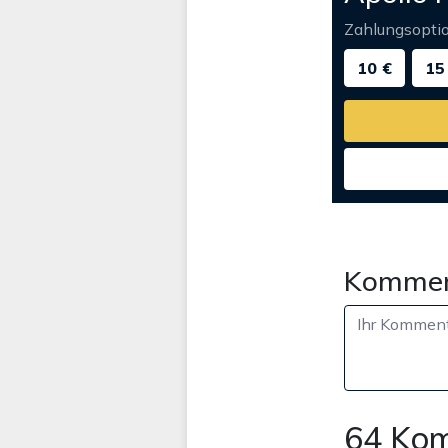
Zahlungsopti
10 €
15
Kommen
64 Ko