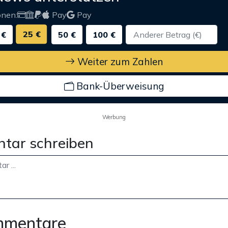
onen:
Pay
Pay
25 €
 €
50 €
100 €
Weiter zum Zahlen
Bank-Überweisung
Werbung
tar schreiben
mmentare