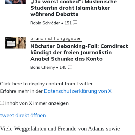
„Du wärst cooked“: Muslimische
Studentin droht Islamkritiker
während Debatte
Robin Schröder
•
151
Grund nicht angegeben
Nächster Debanking-Fall: Comdirect
kündigt der freien Journalistin
Anabel Schunke das Konto
Boris Cherny
•
145
Inhalt
Click here to display content from Twitter.
von
Datenschutzerklärung von X
Erfahre mehr in der
.
X
Inhalt von X immer anzeigen
anzeigen
tweet direkt öffnen
Viele Weggefährten und Freunde von Adams sowie