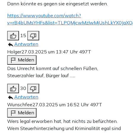
Dann könnte es gegen sie eingesetzt werden.
https://www.youtube.com/watch?
v=rB4bUMsYHFs&list=TLPQMjcwMzIwMjUshLkYX0JaXQ
15
Antworten
Holger
27.03.2025 um 13:47 Uhr
497T
Melden
Das Unrecht kommt auf schnellen Füßen,
Steuerzahler lauf, Bürger lauf …..
30
Antworten
Wunschfee
27.03.2025 um 16:52 Uhr
497T
Melden
Wers legal erworben hat, hat nichts zu befürchten.
Wem Steuerhinterziehung und Kriminalität egal sind