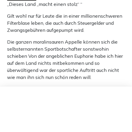
„Dieses Land „macht einen stolz“ “
Gilt wohl nur für Leute die in einer millionenschweren
Filterblase leben, die auch durch Steuergelder und
Zwangsgebühren aufgepumpt wird.
Die ganzen moralinsauren Appelle können sich die
selbsternannten Sportbotschafter sonstwohin
schieben Von der angeblichen Euphorie habe ich hier
auf dem Land nichts mitbekommen und so
überwältigend war der sportliche Auftritt auch nicht
wie man ihn sich nun schön reden will.
Ich erlebe hier im Ort, das deutsche Menschen keine
Dieser Artikel ist kostenlos für alle –
Chance auf neugebauten Wohnraum haben, einfach
dank
Freunden von Apollo News »
nur weil sie Deutsche sind.
Der Zustand dieses Landes ist zutiefst beschämend,
die Ignoranz und Identitätslosigkeit eines Großteils der
Bevölkerung ebenfalls. Deutschland ist keine Nation,