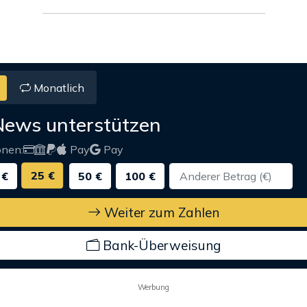
Monatlich
News unterstützen
onen:
Pay
Pay
25 €
 €
50 €
100 €
Weiter zum Zahlen
Bank-Überweisung
Werbung