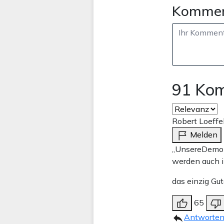
Kommen
91 Ko
Robert Loeffel
Melden
„UnsereDemokr
werden auch i
das einzig Gut
65
Antworte