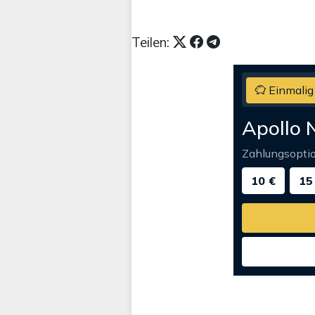
Teilen:
Einmalig
Apollo 
Zahlungsopti
10 €
15