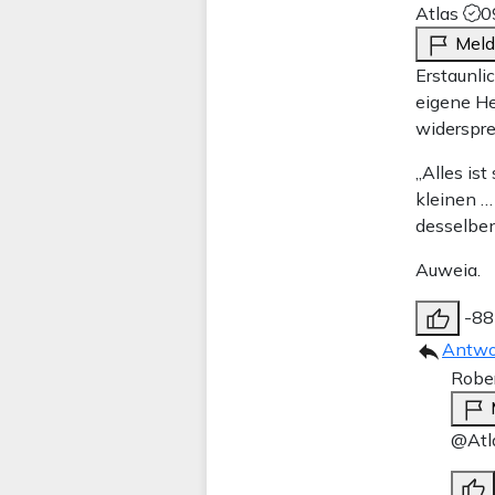
Atlas
0
Mel
Erstaunlic
eigene He
widerspr
„Alles ist
kleinen …
desselben
Auweia.
-88
Antwo
Rober
@Atl