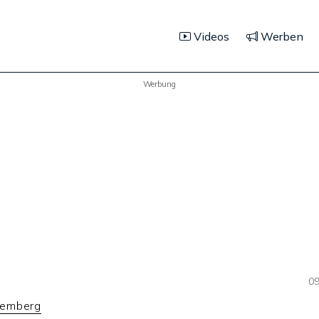
Videos
Werben
Werbung
09
temberg