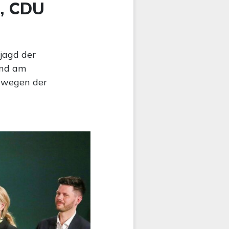
n, CDU
jagd der
ind am
h wegen der