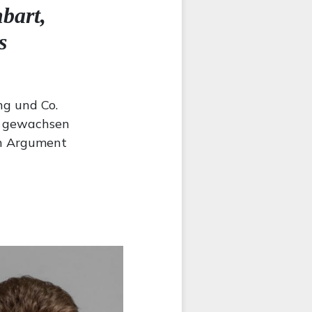
bart,
s
ng und Co.
ht gewachsen
in Argument