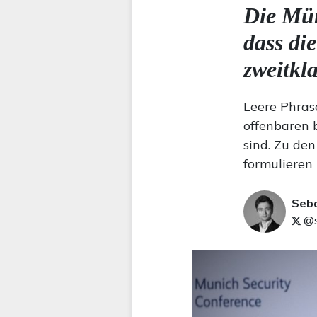
Die Mün
dass die
zweitkla
Leere Phras
offenbaren 
sind. Zu de
formulieren 
Seb
@s