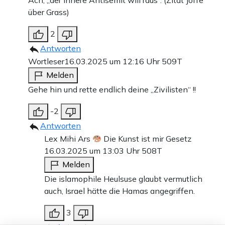
Ach, „der innere Antisemit will raus“. (Zitat Joffe
über Grass)
2
Antworten
Wortleser
16.03.2025 um 12:16 Uhr
509T
Melden
Gehe hin und rette endlich deine „Zivilisten“ !!
-2
Antworten
Lex Mihi Ars
Die Kunst ist mir Gesetz
16.03.2025 um 13:03 Uhr
508T
Melden
Die islamophile Heulsuse glaubt vermutlich
auch, Israel hätte die Hamas angegriffen.
3