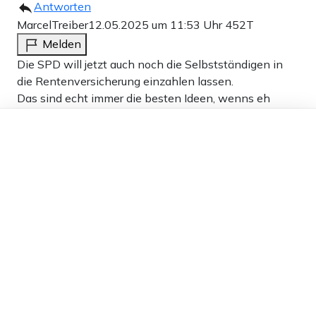
Antworten
MarcelTreiber
12.05.2025 um 11:53 Uhr
452T
Melden
Die SPD will jetzt auch noch die Selbstständigen in
die Rentenversicherung einzahlen lassen.
Das sind echt immer die besten Ideen, wenns eh
schon nicht läuft.
Dieser Artikel ist kostenlos für alle –
dank
Freunden von Apollo News »
16
Antworten
Isarwanderer
12.05.2025 um 12:08 Uhr
452T
Melden
Selbstständige ins Rentensystem: Das hätte
schon vor 40 Jahren gemacht werden sollen.
Besser noch. Ganz am anfang nach Kriegsende
1945.
Auch die Politschmarotzer sollten da einzahlen.