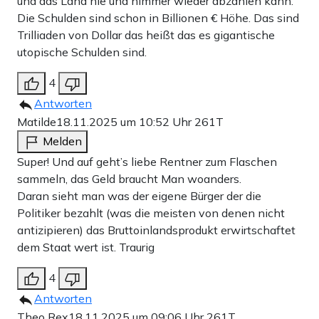
und das Land nie und nimmer wieder abzahlen kann.
Die Schulden sind schon in Billionen € Höhe. Das sind
Trilliaden von Dollar das heißt das es gigantische
utopische Schulden sind.
4
Antworten
Matilde
18.11.2025 um 10:52 Uhr
261T
Melden
Super! Und auf geht’s liebe Rentner zum Flaschen
sammeln, das Geld braucht Man woanders.
Daran sieht man was der eigene Bürger der die
Politiker bezahlt (was die meisten von denen nicht
antizipieren) das Bruttoinlandsprodukt erwirtschaftet
dem Staat wert ist. Traurig
4
Antworten
Theo Rex
18.11.2025 um 09:06 Uhr
261T