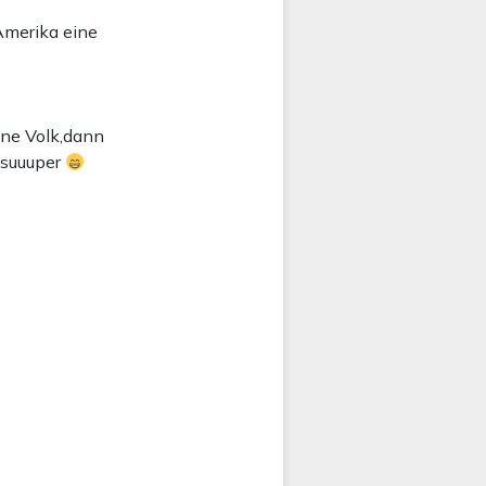
 Amerika eine
ene Volk,dann
t suuuper