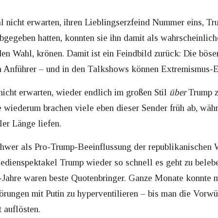
nicht erwarten, ihren Lieblingserzfeind Nummer eins, T
gegeben hatten, konnten sie ihn damit als wahrscheinlich
den Wahl, krönen. Damit ist ein Feindbild zurück: Die bö
 Anführer – und in den Talkshows können Extremismus-Ex
icht erwarten, wieder endlich im großen Stil
über
Trump zu
e wiederum brachen viele eben dieser Sender früh ab, wä
er Länge liefen.
chwer als Pro-Trump-Beeinflussung der republikanischen
dienspektakel Trump wieder so schnell es geht zu belebe
p-Jahre waren beste Quotenbringer. Ganze Monate konnte 
ungen mit Putin zu hyperventilieren – bis man die Vorwürf
t auflösten.