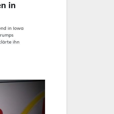
n in
nd in Iowa
Trumps
lärte ihn