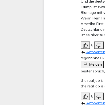
Und die deuts
Trump ist zwar
Blamage mit vi
Wenn Herr Tru
Amerika First, 
Deutschland r
ist es aber zu
6
Antworte
regenrinne
16
Melden
bester spruch,
the real job i
the real job i
6
Antworte