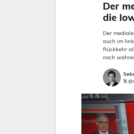
Der me
die I
Der medial
auch im lin
Rückkehr als
noch währe
Seb
@s