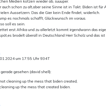
chen Medien kotzen wieder ab, suuuper.
 auch schon zu alt,aber seine Sinne ist in Takt. Biden ist für
elen Aussetzern. Das die Gier kein Ende findet, widerlich.
mp es nochmals schafft, Glückwunsch im voraus.
so soll es sein.
ettet erst Afrika und zu allerletzt kommt irgendwann das eig
 spät,es brodelt überall in Deutschland Herr Scholz und das is
n
.01.2024 um 17:55 Uhr
934T
 gerade gesehen (david shell):
s not cleaning up the mess that biden created,
s cleaning up the mess that created biden.
n