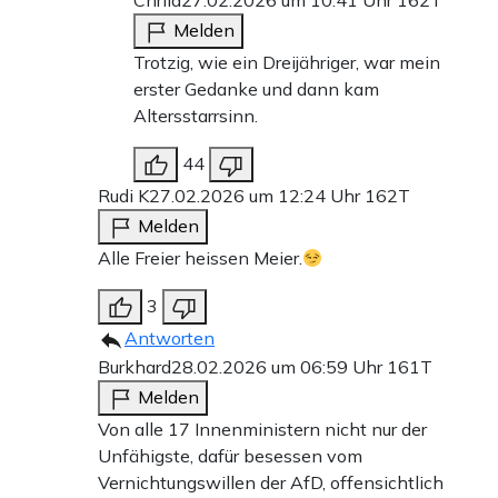
Chrila
27.02.2026 um 10:41 Uhr
162T
Melden
Trotzig, wie ein Dreijähriger, war mein
erster Gedanke und dann kam
Altersstarrsinn.
44
Rudi K
27.02.2026 um 12:24 Uhr
162T
Melden
Alle Freier heissen Meier.
3
Antworten
Burkhard
28.02.2026 um 06:59 Uhr
161T
Melden
Von alle 17 Innenministern nicht nur der
Unfähigste, dafür besessen vom
Vernichtungswillen der AfD, offensichtlich