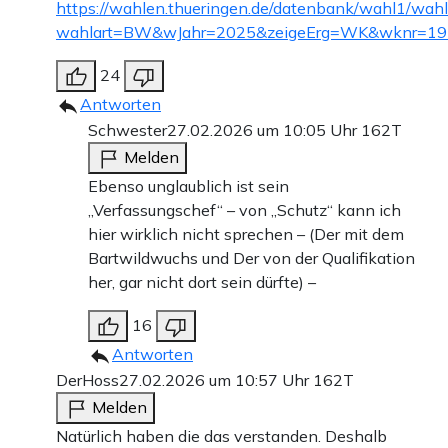
https://wahlen.thueringen.de/datenbank/wahl1/wahl
wahlart=BW&wJahr=2025&zeigeErg=WK&wknr=19
24
Antworten
Schwester
27.02.2026 um 10:05 Uhr
162T
Melden
Ebenso unglaublich ist sein
„Verfassungschef“ – von „Schutz“ kann ich
hier wirklich nicht sprechen – (Der mit dem
Bartwildwuchs und Der von der Qualifikation
her, gar nicht dort sein dürfte) –
16
Antworten
DerHoss
27.02.2026 um 10:57 Uhr
162T
Melden
Natürlich haben die das verstanden. Deshalb