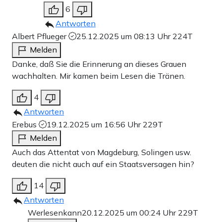
Helfern, die ihn erreichten, mussten sich zwei übergeben.
6
„Ich hatte etwa noch drei bis vier Minuten mit meiner
Antworten
Mutter geredet“,
erzählte
er später.
Albert Pflueger
25.12.2025 um 08:13 Uhr
224T
Melden
Die 53-jährige Bankangestellte
Dorit Krebs
, die erst
Danke, daß Sie die Erinnerung an dieses Grauen
wenige Tage vor dem Anschlag angefangen hatte, am
wachhalten. Mir kamen beim Lesen die Tränen.
Kurfürstendamm zu arbeiten. In ihrer Traueranzeige
4
schrieben ihre Angehörigen – ihre Kinder Janine und
Antworten
Nico, ihre Eltern und Geschwister – später: „Immer wenn
Erebus
19.12.2025 um 16:56 Uhr
229T
wir von dir erzählen, fallen Sonnenstrahlen in unsere
Melden
Seelen. Unsere Herzen halten dich gefangen, so, als wärst
Auch das Attentat von Magdeburg, Solingen usw.
deuten die nicht auch auf ein Staatsversagen hin?
du nie gegangen“.
14
Die 31-jährige italienische Studentin
Fabrizia Di
Antworten
Lorenzo
. Ihre Mutter
Giovanna
versuchte, ihre Tochter
Werlesenkann
20.12.2025 um 00:24 Uhr
229T