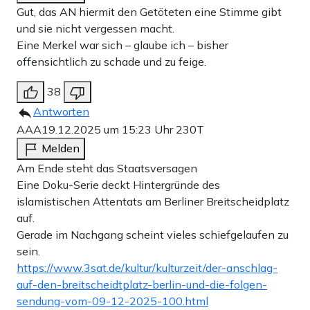
Gut, das AN hiermit den Getöteten eine Stimme gibt
und sie nicht vergessen macht.
Eine Merkel war sich – glaube ich – bisher
offensichtlich zu schade und zu feige.
38
Der schlimmste islamistische Terroranschlag in der
Antworten
Geschichte der Bundesrepublik ist also auch eine Folge
AAA
19.12.2025 um 15:23 Uhr
230T
von politischem Versagen. Ohne dieses Versagen könnten
Melden
13 unschuldige Menschen heute noch leben:
Am Ende steht das Staatsversagen
Eine Doku-Serie deckt Hintergründe des
Der LKW-Fahrer
Łukasz Urban
, der zum Zeitpunkt
islamistischen Attentats am Berliner Breitscheidplatz
auf.
seiner Ermordung eigentlich längst zu Hause in Polen bei
Gerade im Nachgang scheint vieles schiefgelaufen zu
seiner Frau und seinem 17-jährigen Sohn sein wollte –
sein.
denen er noch Weihnachtsgeschenke kaufen wollte. Seine
https://www.3sat.de/kultur/kulturzeit/der-anschlag-
auf-den-breitscheidtplatz-berlin-und-die-folgen-
Mutter Janina sagt der
DW
nach dem Tod ihres Sohnes
sendung-vom-09-12-2025-100.html