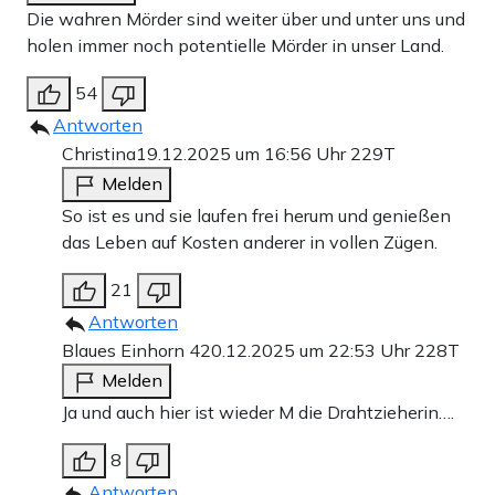
den Zahnmedizin-Abschluss ihrer Tochter nicht mehr
Die wahren Mörder sind weiter über und unter uns und
erleben. Sie hatten Valeriya noch ein Foto vom
holen immer noch potentielle Mörder in unser Land.
Glühweintrinken auf dem Weihnachtsmarkt
geschickt
,
54
Minuten später waren sie tot. Das Paar stammte aus der
Antworten
Ukraine und hatte sich in Berlin ein neues Leben
Christina
19.12.2025 um 16:56 Uhr
229T
aufgebaut.
Melden
So ist es und sie laufen frei herum und genießen
das Leben auf Kosten anderer in vollen Zügen.
Teilen:
Zu den Kommentaren (76)
21
Antworten
Blaues Einhorn 4
20.12.2025 um 22:53 Uhr
228T
Einmalig
Monatlich
Melden
Apollo News unterstützen
Ja und auch hier ist wieder M die Drahtzieherin….
Zahlungsoptionen:
Pay
Pay
8
25 €
10 €
15 €
50 €
100 €
Antworten