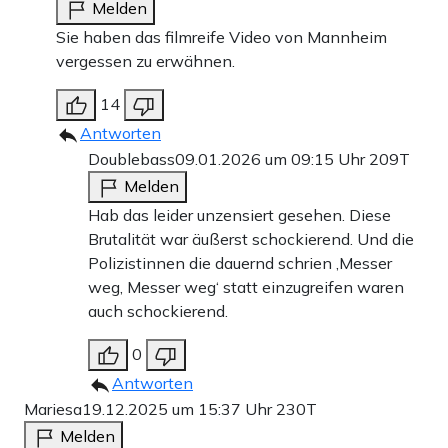
am 19. Dezember auf dem Handy zu erreichen. „Ein
Melden
junger Mann meldete sich auf Englisch. Ich verstand
Sie haben das filmreife Video von Mannheim
vergessen zu erwähnen.
nichts und habe das Telefon meinem Sohn weitergereicht.
Er sagte, er habe das Handy auf dem Weihnachtsmarkt
14
gefunden“. Giovanna dachte erst, „Fabrizia hätte es
Antworten
Doublebass
09.01.2026 um 09:15 Uhr
209T
vielleicht verloren. Aber als wir von dem Anschlag
Melden
hörten, habe ich im italienischen Außenministerium
Hab das leider unzensiert gesehen. Diese
angerufen. Mit dem ersten Flugzeug sind mein Sohn und
Brutalität war äußerst schockierend. Und die
ich am nächsten Morgen nach Berlin geflogen.“
Polizistinnen die dauernd schrien ‚Messer
weg, Messer weg‘ statt einzugreifen waren
Der 73-jährige
Peter Völker
, der mit seinem
auch schockierend.
amerikanischen Partner an der Gedächtniskirche
0
verabredet war.
Antworten
Mariesa
19.12.2025 um 15:37 Uhr
230T
Das Ehepaar
Anna
und
Georgiy Bagratuni
. Sie durften
Melden