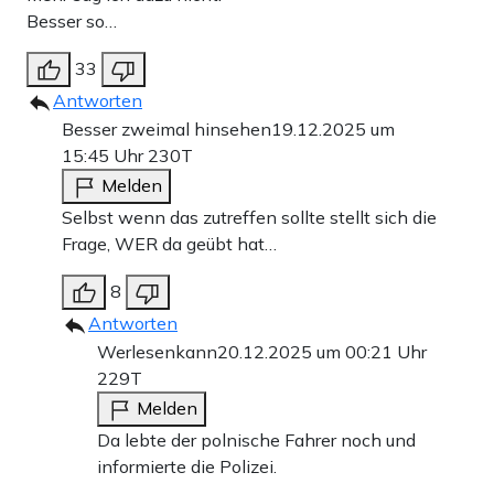
dabei starb er.
Besser so…
Der 65-jährige
Klaus Jacob
, der nur zum
33
Weihnachtsmarkt gegangen war, weil er und seine
Antworten
Partnerin keine Karten fürs Theater bekommen hatten. Die
Besser zweimal hinsehen
19.12.2025 um
15:45 Uhr
230T
Frau überlebte. Am nächsten Morgen rief sie Klaus’
Melden
Tochter Astrid Passin an – schreiend und weinend
Selbst wenn das zutreffen sollte stellt sich die
überbrachte sie ihr die Nachricht „Papi ist tot“.
Frage, WER da geübt hat…
Die 65-jährige
Angelika Klösters
aus Neuss-Lanzarath,
8
die von ihrem Sohn eine Berlinreise geschenkt bekommen
Antworten
Werlesenkann
20.12.2025 um 00:21 Uhr
hatte. Er stand mit ihr im Glühweinstand, als der LKW
229T
hineinraste. Sascha Klösters wurde weggeschleudert,
Melden
trotz einer Vielzahl an Knochenbrüchen schleppte er sich
Da lebte der polnische Fahrer noch und
zurück und fand Angelika in den Trümmern – von drei
informierte die Polizei.