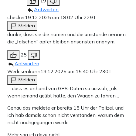
er wollte seiner Mama unbedingt noch etwas sagen.
19
Antworten
David hat noch zwei Jahre weiter für seine Mutter
checker
19.12.2025 um 18:02 Uhr
229T
gebastelt. Sie ist heute in ihrer
Heimat
Tschechien
Melden
begraben.
danke, dass sie die namen und die umstände nennen.
die „falschen“ opfer bleiben ansonsten anonym.
Die 66-jährige
Dalia Elyakim
, die nach einem
Abendessen mit ihrem Mann noch einen Glühwein auf
25
dem Breitscheidplatz trinken gehen wollte. Ihre Kinder
Antworten
Werlesenkann
19.12.2025 um 15:40 Uhr
230T
flogen nach dem Attentat sofort nach Berlin, um nach
Melden
ihrer Mutter zu suchen – sie hatten noch gehofft, sie unter
… dass es anhand von GPS-Daten so aussah, „als
den nicht-identifizierten Verletzten zu finden.
wenn jemand geübt hätte, den Wagen zu fahren…
Der 40-jährige Jurist
Christoph Herrlich
, der am
Genau das meldete er bereits 15 Uhr der Polizei, und
ich hab damals schon nicht verstanden, warum dem
Breitscheidplatz gearbeitet hat. Er konnte gerade noch
nicht nachgegangen wurde.
eine Freundin beiseitestoßen und so ihr Leben retten –
Mehr sag ich dazu nicht.