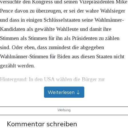
versuchte den Kongress und seinen Vizepräsidenten Mike
Pence davon zu überzeugen, er sei der wahre Wahlsieger
und dass in einigen Schlüsselstaaten seine Wahlmänner-
Kandidaten als gewählte Wahlleute und damit ihre
Stimmen als Stimmen für ihn als Präsidenten zu zählen
sind. Oder eben, dass zumindest die abgegeben
Wahlmänner-Stimmen für Biden aus diesen Staaten nicht
gezählt werden.
Hintergrund: In den USA wählen die Bürger zur
Präsidentschaftswahl zunächst Wahlmänner, die dann ihre
Weiterlesen
Stimme für den Präsidenten abgeben. Auf die Stimmen
letzterer kommt es also an.
Werbung
Kommentar schreiben
Werbung