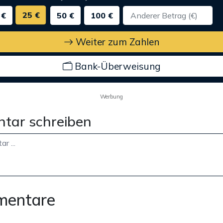
25 €
 €
50 €
100 €
Weiter zum Zahlen
Bank-Überweisung
Werbung
tar schreiben
mentare