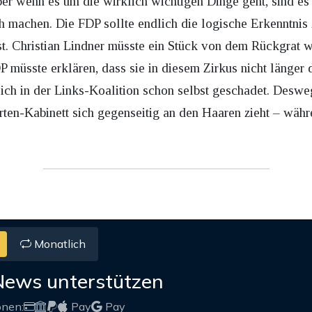
er wenn es um die wirklich wichtigen Dinge geht, sind es
 machen. Die FDP sollte endlich die logische Erkenntnis 
st. Christian Lindner müsste ein Stück von dem Rückgrat 
P müsste erklären, dass sie in diesem Zirkus nicht länger 
 sich in der Links-Koalition schon selbst geschadet. Desw
rten-Kabinett sich gegenseitig an den Haaren zieht – wäh
Monatlich
News unterstützen
onen:
Pay
Pay