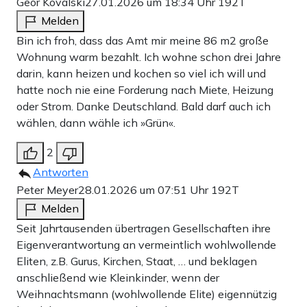
Geor Kovalski
27.01.2026 um 18:34 Uhr
192T
Melden
Bin ich froh, dass das Amt mir meine 86 m2 große
Wohnung warm bezahlt. Ich wohne schon drei Jahre
darin, kann heizen und kochen so viel ich will und
hatte noch nie eine Forderung nach Miete, Heizung
oder Strom. Danke Deutschland. Bald darf auch ich
wählen, dann wähle ich »Grün«.
2
Antworten
Peter Meyer
28.01.2026 um 07:51 Uhr
192T
Melden
Seit Jahrtausenden übertragen Gesellschaften ihre
Eigenverantwortung an vermeintlich wohlwollende
Eliten, z.B. Gurus, Kirchen, Staat, … und beklagen
anschließend wie Kleinkinder, wenn der
Weihnachtsmann (wohlwollende Elite) eigennützig