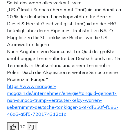
So ist das wenn alles verkauft wird.
„US-Ölmulti Sunoco übernimmt TanQuid und damit ca.
20 % der deutschen Lagerkapazitäten für Benzin,
Diesel & Heizöl. Gleichzeitig ist TanQuid an der FBG
beteiligt, über deren Pipelines Treibstoff zu NATO-
Flugplätzen fließt – inklusive Büchel, wo die US-
Atomwaffen lagern.
Nach Angaben von Sunoco ist TanQuid der größte
unabhängige Terminalbetreiber Deutschlands mit 15
Terminals in Deutschland und einem Terminal in
Polen. Durch die Akquisition erweitere Sunoco seine
Präsenz in Europa.“
https://www.manager-
magazin.de/unternehmen/energie/tanquid-gehoert-
nun-sunoco-trump-vertrauter-kelcy-warren-
uebernimmt-deutsche-tanklager-a-97df650f-f586-
46a6-a5f5-720174312c1c
10