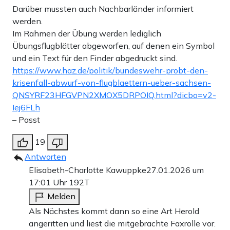
Darüber mussten auch Nachbarländer informiert
werden.
Im Rahmen der Übung werden lediglich
Übungsflugblätter abgeworfen, auf denen ein Symbol
und ein Text für den Finder abgedruckt sind.
https://www.haz.de/politik/bundeswehr-probt-den-
krisenfall-abwurf-von-flugblaettern-ueber-sachsen-
QNSYRF23HFGVPN2XMOX5DRPOIQ.html?dicbo=v2-
Iej6FLh
– Passt
19
Antworten
Elisabeth-Charlotte Kawuppke
27.01.2026 um
17:01 Uhr
192T
Melden
Als Nächstes kommt dann so eine Art Herold
angeritten und liest die mitgebrachte Faxrolle vor.