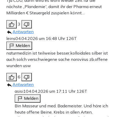
Tja CDU, dann wird es wohl wieder Zeit für die
nächste „Plandemie“, damit ihr der Pharma erneut
Milliarden € Steuergeld zuspielen könnt…
3
Antworten
leins
04.04.2026 um 16:48 Uhr
126T
Melden
naturmedizin ist teilweise besser,kolloidales silber ist
auch solch verschwiegene sache norovirus zb,offene
wunden usw
6
Antworten
asisi1
04.04.2026 um 17:11 Uhr
126T
Melden
Bin Masseur und med. Bademeister. Und höre ich
heute offene Beine, Krebs in allen Arten,