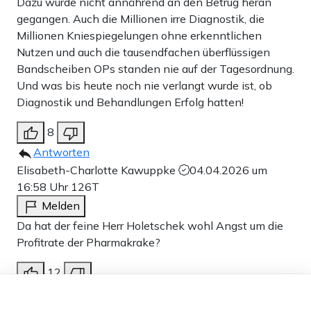
Dazu wurde nicht annährend an den Betrug heran
gegangen. Auch die Millionen irre Diagnostik, die
Millionen Kniespiegelungen ohne erkenntlichen
Nutzen und auch die tausendfachen überflüssigen
Bandscheiben OPs standen nie auf der Tagesordnung.
Und was bis heute noch nie verlangt wurde ist, ob
Diagnostik und Behandlungen Erfolg hatten!
8
Antworten
Elisabeth-Charlotte Kawuppke
04.04.2026 um
16:58 Uhr
126T
Melden
Da hat der feine Herr Holetschek wohl Angst um die
Profitrate der Pharmakrake?
12
Dieser Artikel ist kostenlos für alle –
Antworten
dank
Freunden von Apollo News »
AndreasE
04.04.2026 um 18:18 Uhr
126T