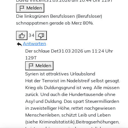
David Vincent
31.03.2026 um 10:44 Uhr
129T
Melden
Die linksgrünen Berufslosen (Berufsloser)
schnappatmen gerade ob Merz 80%.
34
Antworten
Der schlaue Det
31.03.2026 um 11:24 Uhr
129T
Melden
Syrien ist attraktives Urlaubsland
Hat der Terrorist im Nadelstreif selbst gesagt.
Krieg als Duldungsgrund ist weg. Alle müssen
zurück. Und auch die Hundertausende ohne
Asyl und Duldung. Das spart Steuermilliarden
in zweistelliger Höhe, rettet nachgewiesen
Menschenleben, schützt Leib und Leben
(siehe Kriminalstatistik),Beitragserhöhungen,