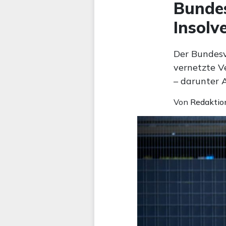
Bundes
Insolv
Der Bundesv
vernetzte V
– darunter A
Von
Redaktio