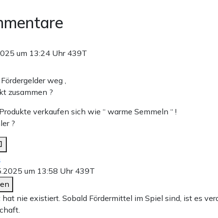
mmentare
2025 um 13:24 Uhr
439T
 Fördergelder weg ,
rkt zusammen ?
 Produkte verkaufen sich wie “ warme Semmeln “ !
ler ?
n
5.2025 um 13:58 Uhr
439T
den
hat nie existiert. Sobald Fördermittel im Spiel sind, ist es ve
chaft.