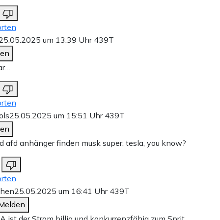
rten
25.05.2025 um 13:39 Uhr
439T
den
ar…
rten
ols
25.05.2025 um 15:51 Uhr
439T
den
d afd anhänger finden musk super. tesla, you know?
rten
chen
25.05.2025 um 16:41 Uhr
439T
Melden
A ist der Strom billig und konkurrenzfähig zum Sprit.