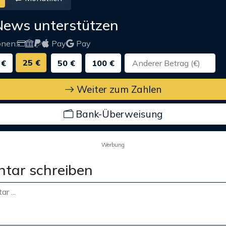
News unterstützen
onen:
Pay
Pay
25 €
 €
50 €
100 €
Weiter zum Zahlen
Bank-Überweisung
Werbung
tar schreiben