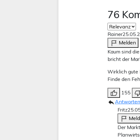
76 Ko
Rainer
25.05.
Melden
Kaum sind die
bricht der Ma
Wirklich gute
Finde den Feh
155
Antworte
Fritz
25.0
Mel
Der Markt 
Planwirts