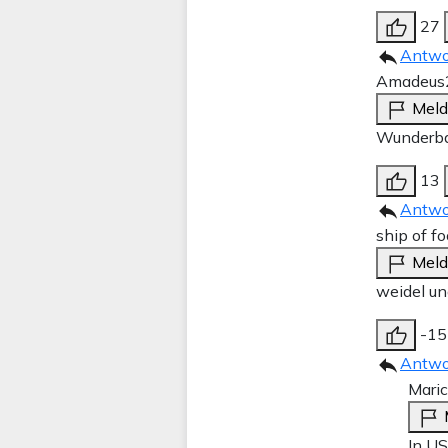
27
Antwo
Amadeus
Mel
Wunderb
13
Antwo
ship of fo
Mel
weidel un
-15
Antwo
Mari
In US