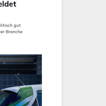
eldet
itisch gut
der Branche