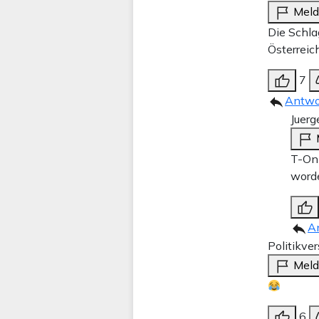
Mel
Die Schla
Österreic
7
Antwo
Juerg
T-Onl
word
A
Politikve
Mel
6