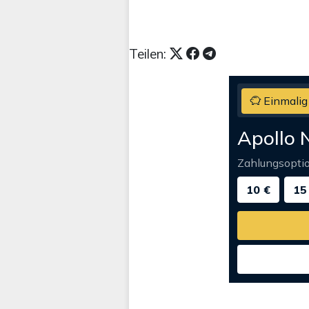
Teilen:
Einmalig
Apollo 
Zahlungsopti
10 €
15