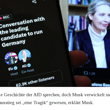
 die Geschichte der AfD sprechen, doch Musk verwickelt si
sstieg sei „eine Tragik“ gewesen, erklärt Musk.