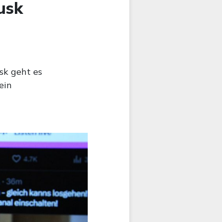
usk
sk geht es
ein