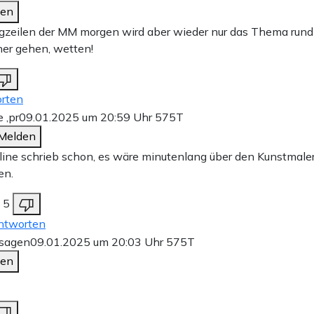
den
gzeilen der MM morgen wird aber wieder nur das Thema run
her gehen, wetten!
rten
e ,pr
09.01.2025 um 20:59 Uhr
575T
Melden
ine schrieb schon, es wäre minutenlang über den Kunstmale
en.
5
ntworten
rsagen
09.01.2025 um 20:03 Uhr
575T
den