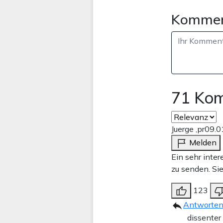
Kommen
71 Ko
Juerge ,pr
09.0
Melden
Ein sehr inte
zu senden. Si
123
Antworte
dissenter 