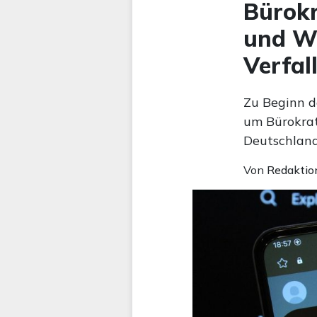
Bürokr
und We
Verfal
Zu Beginn d
um Bürokrat
Deutschland,
Von
Redaktio