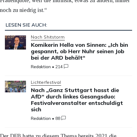
Frauenquote, weil die Intrinsik, etwas zu ändern, immer
noch zu niedrig ist.“
LESEN SIE AUCH:
Nach Shitstorm
Komikerin Hella von Sinnen: „Ich bin
gespannt, ob Herr Nuhr seinen Job
bei der ARD behält“
Redaktion
•
214
Lichterfestival
Nach „Ganz Stuttgart hasst die
AfD“ durch linkes Gesangsduo:
Festivalveranstalter entschuldigt
sich
Redaktion
•
88
Der DFB hatte zu diesem Thema bereits 2021 die