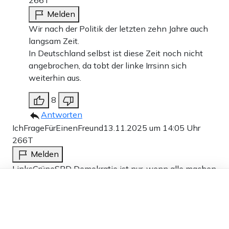
266T
Melden
Wir nach der Politik der letzten zehn Jahre auch
langsam Zeit.
In Deutschland selbst ist diese Zeit noch nicht
angebrochen, da tobt der linke Irrsinn sich
weiterhin aus.
8
Antworten
IchFrageFürEinenFreund
13.11.2025 um 14:05 Uhr
266T
Melden
LinksGrüneSPD Demokratie ist nur, wenn alle machen
Dieser Artikel ist kostenlos für alle –
was LinksGrüneSPD wollen.
dank
Freunden von Apollo News »
10
Antworten