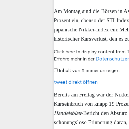
Am Montag sind die Börsen in As
Prozent ein, ebenso der STI-Index
japanische Nikkei-Index ein: Meh
historischer Kursverlust, den es z
Inhalt
Click here to display content from T
von
Datenschutzer
Erfahre mehr in der
X
Inhalt von X immer anzeigen
anzeigen
tweet direkt öffnen
Bereits am Freitag war der Nikke
Kurseinbruch von knapp 19 Prozen
Handelsblatt
-Bericht den Absturz
schonungslose Erinnerung daran,