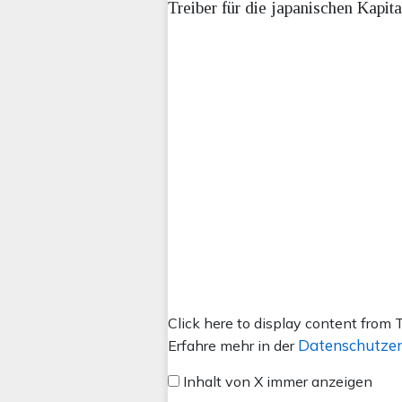
Treiber für die japanischen Kapit
Inhalt
Click here to display content from T
von
Datenschutzer
Erfahre mehr in der
X
Inhalt von X immer anzeigen
anzeigen