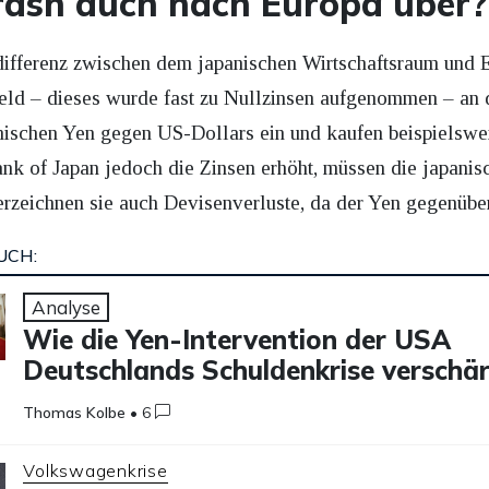
ash auch nach Europa über?
differenz zwischen dem japanischen Wirtschaftsraum und
eld – dieses wurde fast zu Nullzinsen aufgenommen – an 
panischen Yen gegen US-Dollars ein und kaufen beispielsw
nk of Japan jedoch die Zinsen erhöht, müssen die japanis
rzeichnen sie auch Devisenverluste, da der Yen gegenübe
UCH:
Analyse
Wie die Yen-Intervention der USA
Deutschlands Schuldenkrise verschär
Thomas Kolbe
•
6
Volkswagenkrise