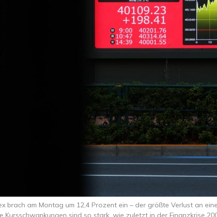
ex brach am Montag um 12,4 Prozent ein – der größte Verlust an eine
e Kursschwankungen sind so stark, wie zuletzt in der Finanzkrise 20