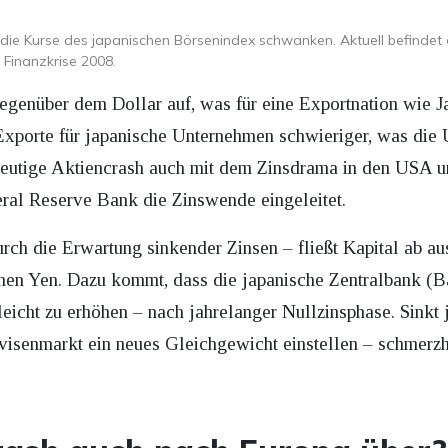
rk die Kurse des japanischen Börsenindex schwanken. Aktuell befindet
r Finanzkrise 2008.
egenüber dem Dollar auf, was für eine Exportnation wie Ja
nd Exporte für japanische Unternehmen schwieriger, was d
heutige Aktiencrash auch mit dem Zinsdrama in den USA un
eral Reserve Bank
die Zinswende eingeleitet.
urch die Erwartung sinkender Zinsen – fließt Kapital ab 
hen Yen. Dazu kommt, dass die japanische Zentralbank (
 leicht zu erhöhen – nach jahrelanger Nullzinsphase. Sinkt
visenmarkt ein neues Gleichgewicht einstellen – schmerzh