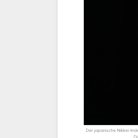
Der japanische Nikkei-Ind
Di