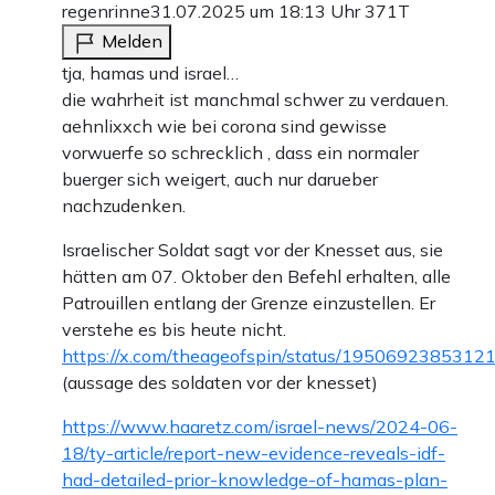
regenrinne
31.07.2025 um 18:13 Uhr
371T
Melden
tja, hamas und israel…
die wahrheit ist manchmal schwer zu verdauen.
aehnlixxch wie bei corona sind gewisse
vorwuerfe so schrecklich , dass ein normaler
buerger sich weigert, auch nur darueber
nachzudenken.
Israelischer Soldat sagt vor der Knesset aus, sie
hätten am 07. Oktober den Befehl erhalten, alle
Patrouillen entlang der Grenze einzustellen. Er
verstehe es bis heute nicht.
https://x.com/theageofspin/status/195069238531
(aussage des soldaten vor der knesset)
https://www.haaretz.com/israel-news/2024-06-
18/ty-article/report-new-evidence-reveals-idf-
had-detailed-prior-knowledge-of-hamas-plan-