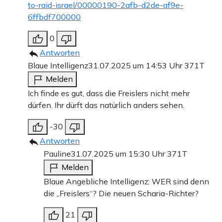
to-raid-israel/00000190-2afb-d2de-af9e-
6ffbdf700000
0
Antworten
Blaue Intelligenz
31.07.2025 um 14:53 Uhr
371T
Melden
Ich finde es gut, dass die Freislers nicht mehr
dürfen. Ihr dürft das natürlich anders sehen.
-30
Antworten
Pauline
31.07.2025 um 15:30 Uhr
371T
Melden
Blaue Angebliche Intelligenz: WER sind denn
die „Freislers“? Die neuen Scharia-Richter?
21