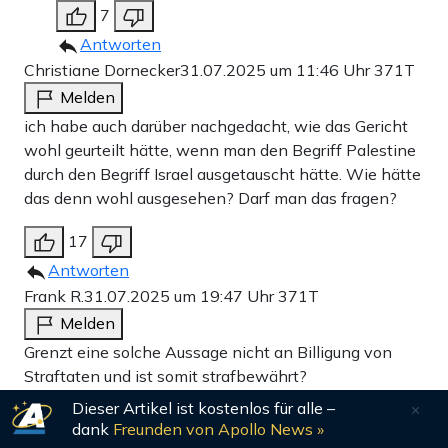
7
Antworten
Christiane Dornecker
31.07.2025 um 11:46 Uhr
371T
Melden
ich habe auch darüber nachgedacht, wie das Gericht
wohl geurteilt hätte, wenn man den Begriff Palestine
durch den Begriff Israel ausgetauscht hätte. Wie hätte
das denn wohl ausgesehen? Darf man das fragen?
17
Antworten
Frank R.
31.07.2025 um 19:47 Uhr
371T
Melden
Grenzt eine solche Aussage nicht an Billigung von
Straftaten und ist somit strafbewährt?
Als, ich fände eine solche Aussage ermutigend, zumal
Dieser Artikel ist kostenlos für alle –
das gesprochene Urteil dadurch seine Wirkung und
dank
Freunden von Apollo News »