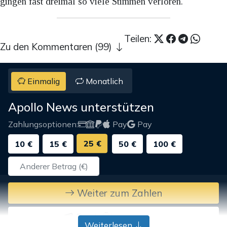
gingen fast dreimal so viele Stimmen verloren.
Teilen:
Zu den Kommentaren (99)
Einmalig
Monatlich
Apollo News unterstützen
Zahlungsoptionen:
Pay
Pay
25 €
10 €
15 €
50 €
100 €
Weiter zum Zahlen
Bank-Überweisung
Weiterlesen