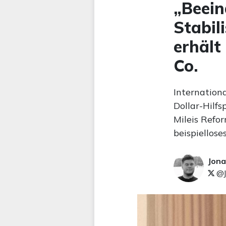
„Beein
Stabil
erhält
Co.
Internation
Dollar-Hilfs
Mileis Refo
beispiellos
Jona
@J