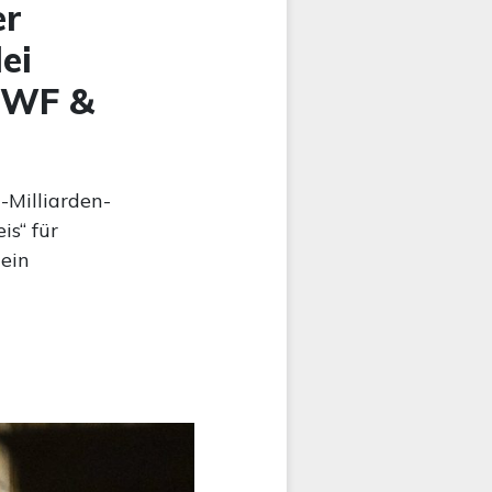
er
ei
 IWF &
-Milliarden-
is“ für
 ein