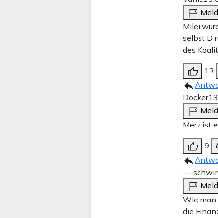
Mel
Milei wür
selbst D r
des Koali
13
Antwo
Docker
13
Mel
Merz ist 
9
Antwo
---schwi
Mel
Wie man s
die Finan