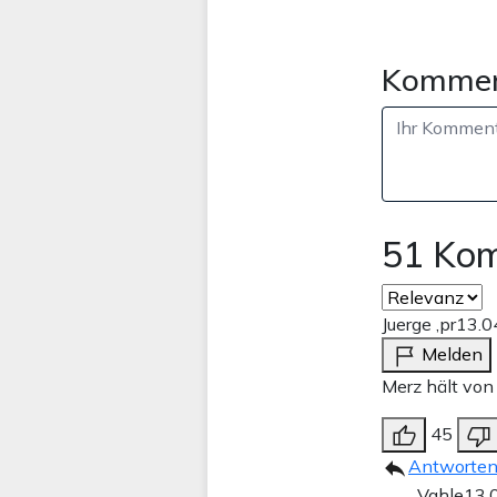
Kommen
51 Ko
Juerge ,pr
13.0
Melden
Merz hält von 
45
Antworte
Vahle
13.