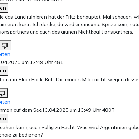
den
de das Land ruinieren hat der Fritz behauptet. Mal schauen, wi
uinieren kann. Ich denke, da wird er einsame Spitze sein, natü
tionspartners und auch des grünen Nichtkoalitionspartners.
rten
.04.2025 um 12:49 Uhr
481T
den
eben ein BlackRock-Bub. Die mögen Milei nicht, wegen dessen
rten
mmen auf dem See
13.04.2025 um 13:49 Uhr
480T
den
ehen kann, auch völlig zu Recht. Was wird Argentinien ge
zhaie zu bedienen?