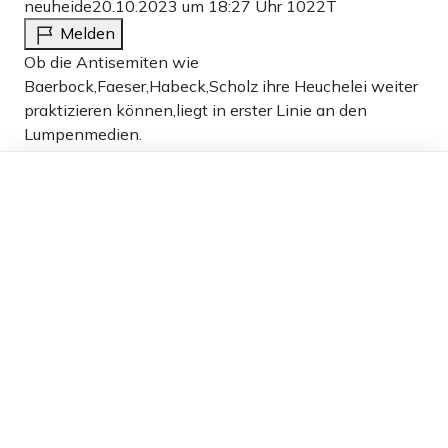
neuheide
20.10.2023 um 18:27 Uhr
1022T
Melden
Ob die Antisemiten wie
Baerbock,Faeser,Habeck,Scholz ihre Heuchelei weiter
praktizieren können,liegt in erster Linie an den
Lumpenmedien.
Wenn die es schaffen,die Weichbirnenbevölkerung
Dieser Artikel ist kostenlos für alle –
weiter für blöd zu verkaufen,geht alles so weiter.
dank
Freunden von Apollo News »
Siehe Corona…
Da werden alle Sauereien auch weiterhin
durchgewunken…
4
Antworten
Pauline
20.10.2023 um 14:32 Uhr
1022T
Melden
Unglaublich. Baerbock scheint lernresistent, überzeugt