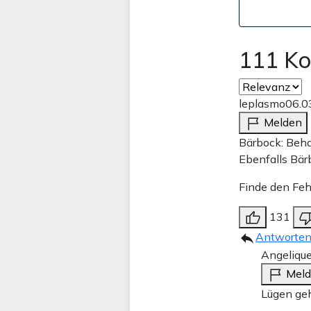
111 K
leplasmo
06.0
Melden
Bärbock: Beha
Ebenfalls Bär
Finde den Fehl
131
Antworte
Angeliqu
Mel
Lügen geh