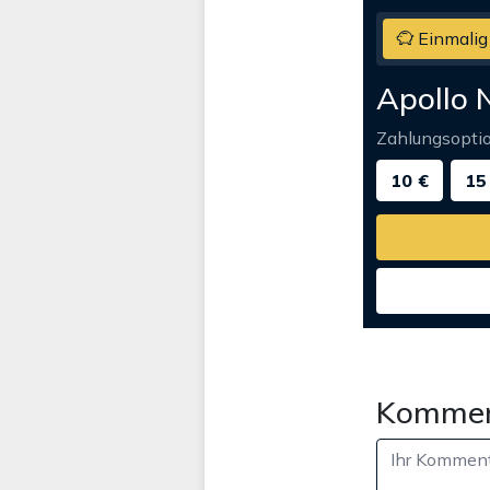
Einmalig
Apollo 
Zahlungsopti
10 €
15
Kommen