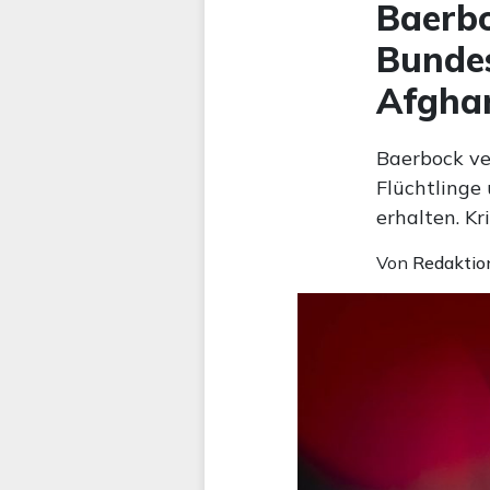
Baerbo
Bunde
Afghan
Baerbock v
Flüchtlinge
erhalten. Kr
Von
Redaktio