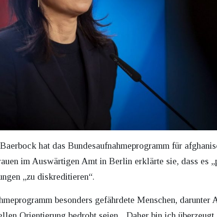
Baerbock hat das Bundesaufnahmeprogramm für afghanisch
auen im Auswärtigen Amt in Berlin erklärte sie, dass es „
ngen „zu diskreditieren“.
hmeprogramm besonders gefährdete Menschen, darunter Ak
llen Orientierung bedroht seien. „Daher bin ich überzeugt,