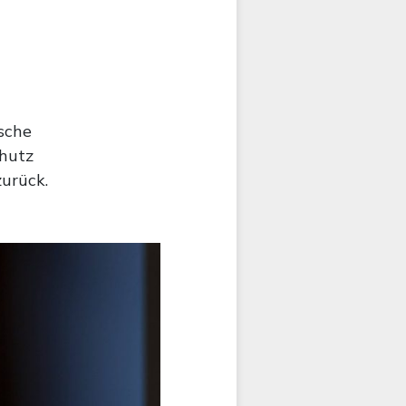
sche
chutz
zurück.