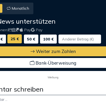
Monatlich
News unterstützen
onen:
Pay
Pay
25 €
 €
50 €
100 €
Weiter zum Zahlen
Bank-Überweisung
Werbung
tar schreiben