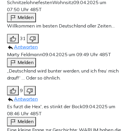
SchnitzelohnefestenWohnsitz
09.04.2025 um
07:50 Uhr
485T
Melden
Willkommen im besten Deutschland aller Zeiten…
31
Antworten
Marty Feldmann
09.04.2025 um 09:49 Uhr
485T
Melden
„Deutschland wird bunter werden, und ich freu‘ mich
drauf!“ … Oder so ähnlich.
9
Antworten
Es furzt die Hex', es stinkt der Bock
09.04.2025 um
08:46 Uhr
485T
Melden
Eine kleine Frage zur Geschichte: WARUM haben die