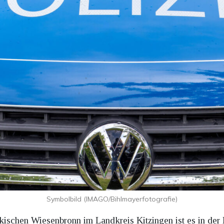
Symbolbild (IMAGO/Bihlmayerfotografie)
kischen Wiesenbronn im Landkreis Kitzingen ist es in de