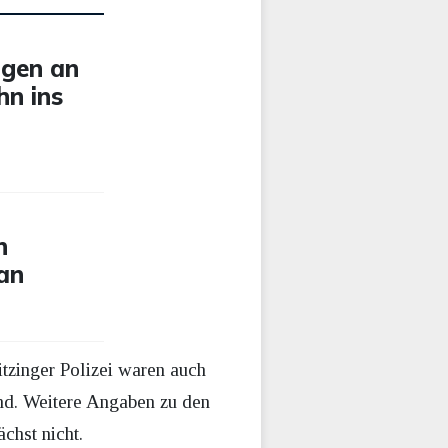
igen an
hn ins
n
 an
itzinger Polizei waren auch
and. Weitere Angaben zu den
chst nicht.