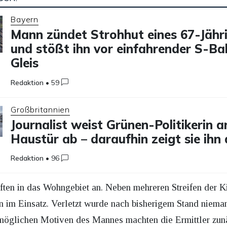
Bayern
Mann zündet Strohhut eines 67-Jähr
und stößt ihn vor einfahrender S-Ba
Gleis
Redaktion
•
59
Großbritannien
Journalist weist Grünen-Politikerin a
Haustür ab – daraufhin zeigt sie ihn
Redaktion
•
96
äften in das Wohngebiet an. Neben mehreren Streifen der K
n im Einsatz. Verletzt wurde nach bisherigem Stand niem
möglichen Motiven des Mannes machten die Ermittler zunä