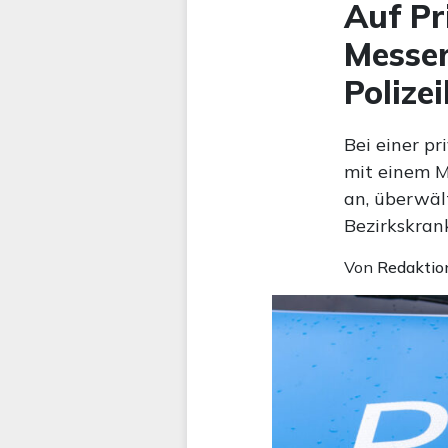
Auf Pr
Messer
Polize
Bei einer pr
mit einem M
an, überwäl
Bezirkskran
Von
Redaktio