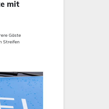
e mit
rere Gäste
n Streifen