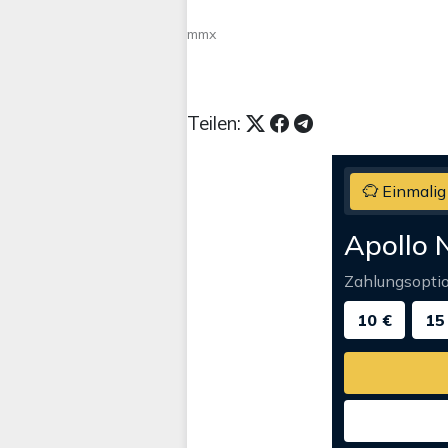
mmx
Teilen:
Einmalig
Apollo 
Zahlungsopti
10 €
15