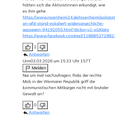
hätten sich die Aktivistinnen erkundigt, wie
es ihm gehe.
https://www.rosenheim24.de/rosenheim/polizeim
an-afd-stand-eskaliert-widerspruechliche-
aussagen-94192055.html?dicbo=v2-xGKIatg
https://www.facebook.com/reel/11888537298
2
Antworten
Urm
03.03.2026 um 15:33 Uhr
157T
Melden
Nur um mal nachzufragen, Rida; der rechte
Mob in der Weimarer Republik griff die
kommunistischen Mitbürger nicht mit brutaler
Gewalt an?
0
Antworten