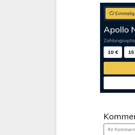
Einmalig
Apollo 
Zahlungsopti
10 €
15
Kommen