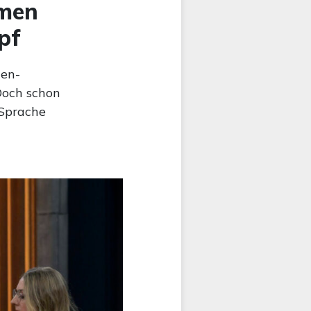
emen
pf
nen-
Doch schon
 Sprache