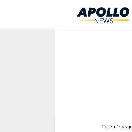
Werbung:
Caren Miosg