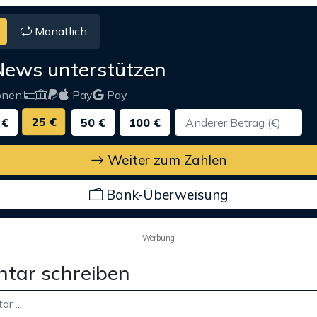
Monatlich
News unterstützen
onen:
Pay
Pay
25 €
 €
50 €
100 €
Weiter zum Zahlen
Bank-Überweisung
Werbung
tar schreiben