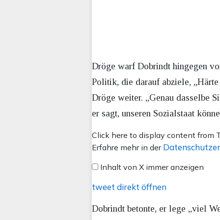
Dröge warf Dobrindt hingegen vor,
Politik, die darauf abziele, „Härt
Dröge weiter. „Genau dasselbe Si
er sagt, unseren Sozialstaat könne
Inhalt
Click here to display content from T
von
Datenschutzer
Erfahre mehr in der
X
Inhalt von X immer anzeigen
anzeigen
tweet direkt öffnen
Dobrindt betonte, er lege „viel W