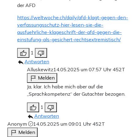
der AFD
https://weltwoche.ch/daily/afd-klagt-gegen-den-
verfassungsschutz-hier-lesen-sie-die-
ausfuehrliche-klageschrift-der-afd-gegen-die-
einstufung-als-gesichert-rechtsextremistisch/
1
Antworten
Alluskewitz
14.05.2025 um 07:57 Uhr
452T
Melden
Ja, klar. Ich habe mich aber auf die
„Sprachkompetenz“ der Gutachter bezogen.
1
Antworten
Anonym
14.05.2025 um 09:01 Uhr
452T
Melden