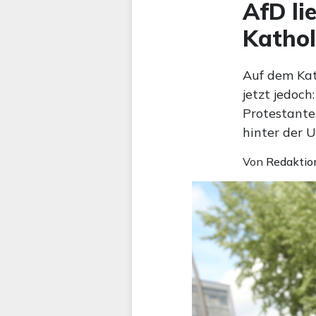
AfD li
Kathol
Auf dem Kat
jetzt jedoc
Protestante
hinter der U
Von
Redaktio