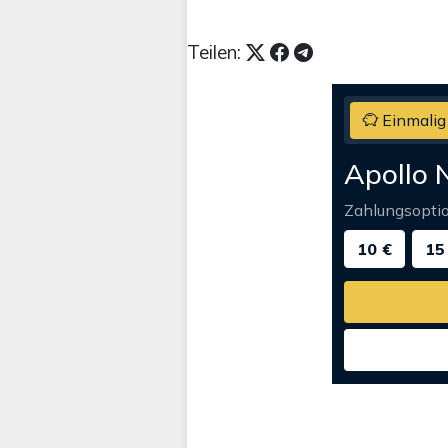
Teilen:
Einmalig
Apollo 
Zahlungsopti
10 €
15