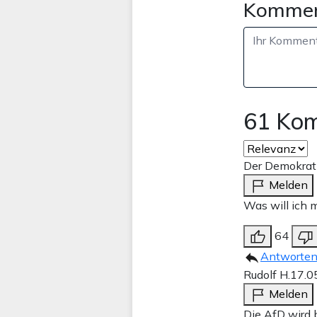
Kommen
61 Ko
Der Demokrat
Melden
Was will ich 
64
Antworte
Rudolf H.
17.0
Melden
Die AfD wird 