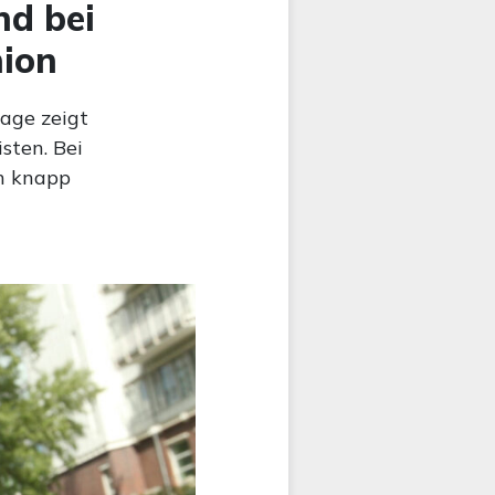
nd bei
nion
age zeigt
sten. Bei
ch knapp