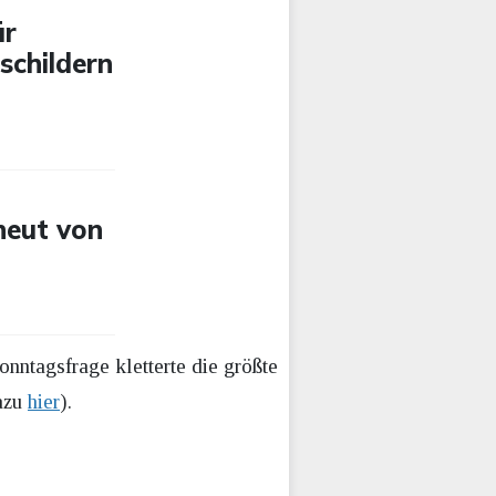
ür
schildern
neut von
onntagsfrage kletterte die größte
dazu
hier
).