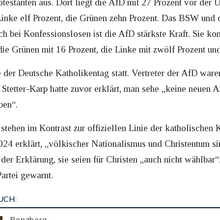
rotestanten aus. Dort liegt die AfD mit 27 Prozent vor der 
Linke elf Prozent, die Grünen zehn Prozent. Das BSW und d
h bei Konfessionslosen ist die AfD stärkste Kraft. Sie ko
die Grünen mit 16 Prozent, die Linke mit zwölf Prozent un
der Deutsche Katholikentag statt. Vertreter der AfD waren
 Stetter-Karp hatte zuvor erklärt, man sehe „keine neuen
ben“.
tehen im Kontrast zur offiziellen Linie der katholischen 
024 erklärt, „völkischer Nationalismus und Christentum s
 der Erklärung, sie seien für Christen „auch nicht wählbar“
artei gewarnt.
UCH:
Penzberg