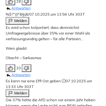
18
Antworten
%$?"()!"&§(&/
07.10.2025 um 13:56 Uhr
303T
Melden
Es wird schon kolportiert, dass demnächst
Umfrageergebnisse über 35% vor einer Wahl als
verfassungswidrig gelten – für alle Parteien…
Wers glaubt.
Obacht – Sarkasmus
10
Antworten
Es kann nur eine Effi Ost geben
07.10.2025 um
13:33 Uhr
303T
Melden
Die 37% hätte die AfD schon vor einem Jahr haben
können, wenn die Leute nicht zum BSW gelaufen