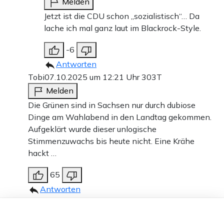
Melden
Jetzt ist die CDU schon „sozialistisch“… Da
lache ich mal ganz laut im Blackrock-Style.
-6
Antworten
Tobi
07.10.2025 um 12:21 Uhr
303T
Melden
Die Grünen sind in Sachsen nur durch dubiose
Dinge am Wahlabend in den Landtag gekommen.
Aufgeklärt wurde dieser unlogische
Stimmenzuwachs bis heute nicht. Eine Krähe
hackt …
65
Antworten
Petra
07.10.2025 um 12:19 Uhr
303T
Dieser Artikel ist kostenlos für alle –
Melden
dank
Freunden von Apollo News »