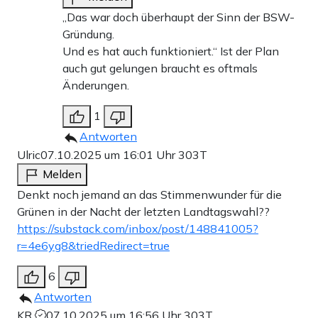
„Das war doch überhaupt der Sinn der BSW-
Gründung.
Und es hat auch funktioniert.“ Ist der Plan
auch gut gelungen braucht es oftmals
Änderungen.
1
Antworten
Ulric
07.10.2025 um 16:01 Uhr
303T
Melden
Denkt noch jemand an das Stimmenwunder für die
Grünen in der Nacht der letzten Landtagswahl??
https://substack.com/inbox/post/148841005?
r=4e6yg8&triedRedirect=true
6
Antworten
KR
07.10.2025 um 16:56 Uhr
303T