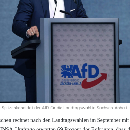
t Spitzenkandidat der AfD für die Landtagswahl in Sachsen-Anhalt.
tschen rechnet nach den Landtagswahlen im September mit
 INSA-Umfrage erwarten 69 Prozent der Befragten, dass di