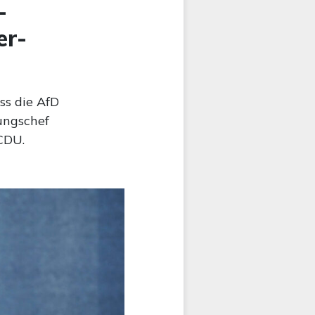
-
er-
ss die AfD
ungschef
 CDU.