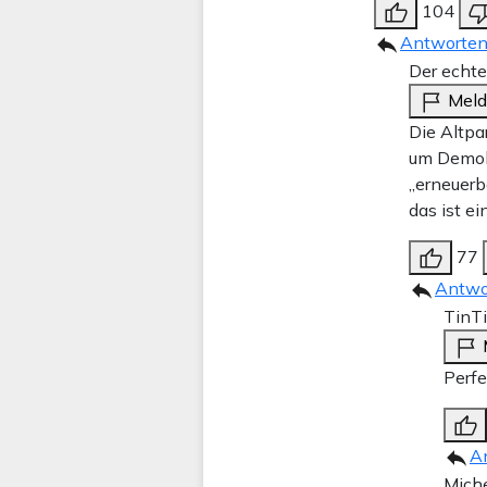
104
Antworte
Der echt
Mel
Die Altpa
um Demokr
„erneuerb
das ist e
77
Antwo
TinT
Perfe
A
Mich