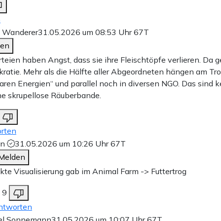
n
e Wanderer
31.05.2026 um 08:53 Uhr
67T
den
rteien haben Angst, dass sie ihre Fleischtöpfe verlieren. Da g
atie. Mehr als die Hälfte aller Abgeordneten hängen am Tro
aren Energien“ und parallel noch in diversen NGO. Das sind ke
ine skrupellose Räuberbande.
rten
in
31.05.2026 um 10:26 Uhr
67T
Melden
kte Visualisierung gab im Animal Farm -> Futtertrog
9
ntworten
el Sonnemann
31.05.2026 um 10:07 Uhr
67T